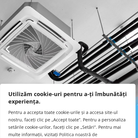
Utilizăm cookie-uri pentru a-ți îmbunătăți
experiența.
Pentru a accepta toate cookie-urile și a accesa site-ul
nostru, faceți clic pe „Accept toate”. Pentru a personaliza
setările cookie-urilor, faceți clic pe „Setări”. Pentru mai
Încălzire, ventilație și
Va rog sa ne contactati
multe informații, vizitați
Politica noastră de