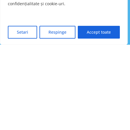
aer condiționat
confidențialitate și cookie-uri
.
Setari
Respinge
Accept toate
TRIMITE